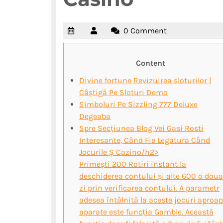
0 Comment
Content
Divine fortune Revizuirea sloturilor |
Câștigă Pe Sloturi Demo
Simboluri Pe Sizzling 777 Deluxe
Degeaba
Spre Secțiunea Blog Vei Gasi Rosti
Interesante, Când Fie Legatura Când
Jocurile Ş Cazino/h2>
Primești 200 Rotiri instant la
deschiderea contului și alte 600 o doua
zi prin verificarea contului. A parametr
adesea întâlnită la aceste jocuri aproa
aparate este funcția Gamble. Această