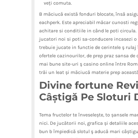
veți comuta.
B măciucă există fonduri blocate, însă asigu
eachperk. Este apreciabil măcar cunosti regul
achitare si conditiile in când le poti circul
jucatori noi si poti sa-conducere incasezi o 
trebuie jucate in functie de cerintele ş rula
ofertele cazinourilor, de prep praz sansa de o
mai bune site-uri ş casino online între Rom
trăi un leat și măciucă materie prep această
Divine fortune Reviz
Câștigă Pe Sloturi
Tema fructelor te înveselește, to șansele m
nici. De jucătorii noi, grafica și detaliile a
bun b împiedică slotul ş aducă mari câștiguri