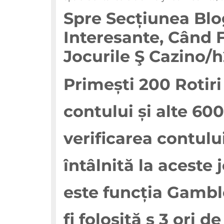
Spre Secțiunea Blo
Interesante, Când 
Jocurile Ş Cazino/
Primești 200 Rotiri
contului și alte 600
verificarea contul
întâlnită la aceste
este funcția Gambl
fi folosită ş 3 ori d