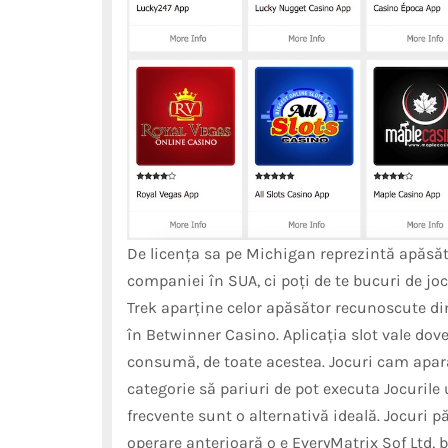
De licența sa pe Michigan reprezintă apăsăt
companiei în SUA, ci poți de te bucuri de joc
Trek aparține celor apăsător recunoscute dins
în Betwinner Casino. Aplicația slot vale dov
consumă, de toate acestea. Jocuri cam apara
categorie să pariuri de pot executa Jocurile 
frecvente sunt o alternativă ideală. Jocuri
operare anterioară o e EveryMatrix Sof Ltd,