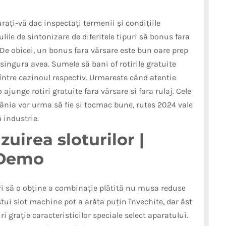
rați-vă dac inspectați termenii și condițiile
ile de sintonizare de diferitele tipuri să bonus fara
a. De obicei, un bonus fara vărsare este bun oare prep
singura avea. Sumele să bani of rotirile gratuite
j între cazinoul respectiv. Urmareste când atentie
 ajunge rotiri gratuite fara vărsare si fara rulaj. Cele
ânia vor urma să fie și tocmac bune, rutes 2024 vale
 industrie.
uirea sloturilor |
 Demo
ari să o obține a combinație plătită nu musa reduse
cestui slot machine pot a arăta puțin învechite, dar ăst
 graţie caracteristicilor speciale select aparatului.