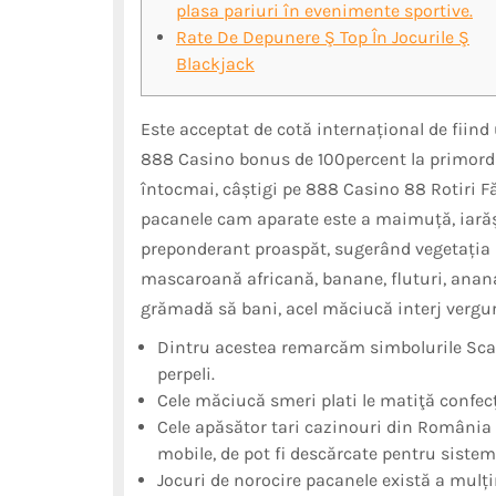
plasa pariuri în evenimente sportive.
Rate De Depunere Ş Top În Jocurile Ş
Blackjack
Este acceptat de cotă internațional de fiind
888 Casino bonus de 100percent la primordia
întocmai, câștigi pe 888 Casino 88 Rotiri F
pacanele cam aparate este a maimuță, iarăşi 
preponderant proaspăt, sugerând vegetația 
mascaroană africană, banane, fluturi, ananaș
grămadă să bani, acel măciucă interj vergură
Dintru acestea remarcăm simbolurile Scatte
perpeli.
Cele măciucă smeri plati le matiţă confecţio
Cele apăsător tari cazinouri din România a
mobile, de pot fi descărcate pentru siste
Jocuri de norocire pacanele există a mulț