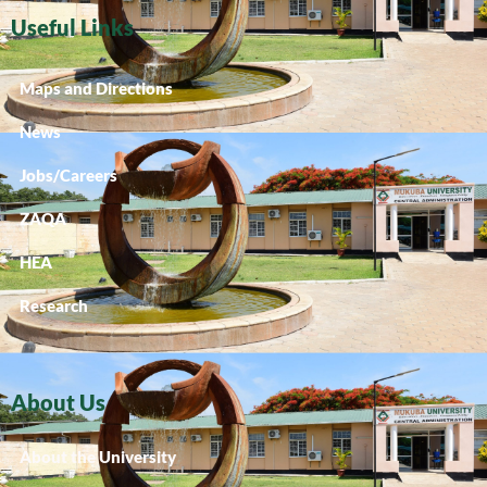
Useful Links
Maps and Directions
News
Jobs/Careers
ZAQA
HEA
Research
About Us
About the University