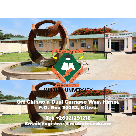
MUKUBA UNIVERSITY
Off Chingola Dual Carriage Way, Itimpi,
P.O. Box 20382, Kitwe.
Tel: +26021291218
Email: registrar@mukuba.edu.zm