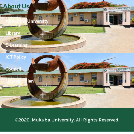
About Us
About the University
Library
E-Learning
ICT Policy
Council
Strategic Plan
©2020. Mukuba University. All Rights Reserved.