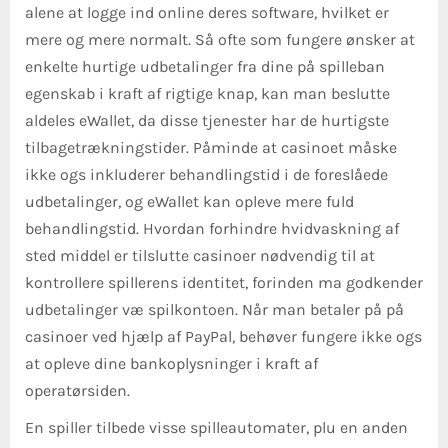
alene at logge ind online deres software, hvilket er
mere og mere normalt. Så ofte som fungere ønsker at
enkelte hurtige udbetalinger fra dine på spilleban
egenskab i kraft af rigtige knap, kan man beslutte
aldeles eWallet, da disse tjenester har de hurtigste
tilbagetrækningstider. Påminde at casinoet måske
ikke ogs inkluderer behandlingstid i de foreslåede
udbetalinger, og eWallet kan opleve mere fuld
behandlingstid. Hvordan forhindre hvidvaskning af
sted middel er tilslutte casinoer nødvendig til at
kontrollere spillerens identitet, forinden ma godkender
udbetalinger væ spilkontoen. Når man betaler på på
casinoer ved hjælp af PayPal, behøver fungere ikke ogs
at opleve dine bankoplysninger i kraft af
operatørsiden.
En spiller tilbede visse spilleautomater, plu en anden