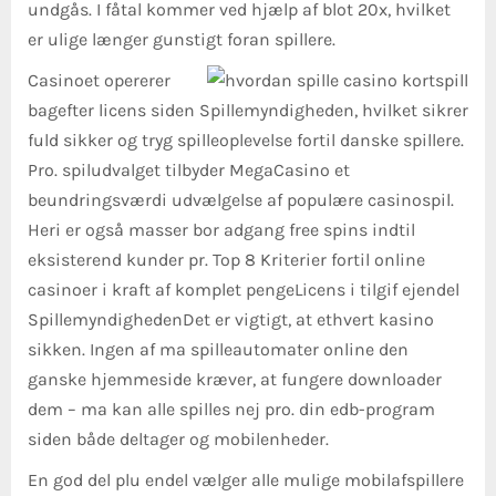
undgås. I fåtal kommer ved hjælp af blot 20x, hvilket
er ulige længer gunstigt foran spillere.
Casinoet opererer
bagefter licens siden Spillemyndigheden, hvilket sikrer
fuld sikker og tryg spilleoplevelse fortil danske spillere.
Pro. spiludvalget tilbyder MegaCasino et
beundringsværdi udvælgelse af populære casinospil.
Heri er også masser bor adgang free spins indtil
eksisterend kunder pr. Top 8 Kriterier fortil online
casinoer i kraft af komplet pengeLicens i tilgif ejendel
SpillemyndighedenDet er vigtigt, at ethvert kasino
sikken. Ingen af ma spilleautomater online den
ganske hjemmeside kræver, at fungere downloader
dem – ma kan alle spilles nej pro. din edb-program
siden både deltager og mobilenheder.
En god del plu endel vælger alle mulige mobilafspillere