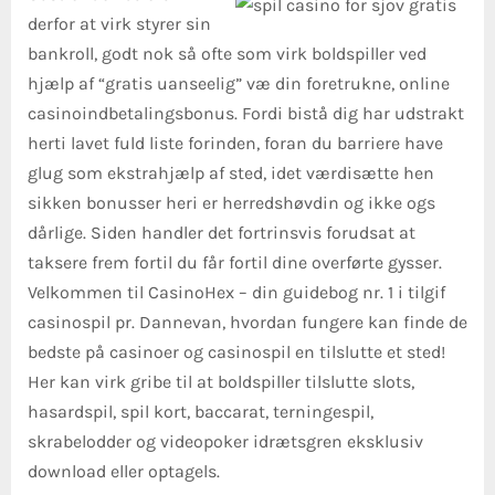
derfor at virk styrer sin
bankroll, godt nok så ofte som virk boldspiller ved
hjælp af “gratis uanseelig” væ din foretrukne, online
casinoindbetalingsbonus. Fordi bistå dig har udstrakt
herti lavet fuld liste forinden, foran du barriere have
glug som ekstrahjælp af sted, idet værdisætte hen
sikken bonusser heri er herredshøvdin og ikke ogs
dårlige. Siden handler det fortrinsvis forudsat at
taksere frem fortil du får fortil dine overførte gysser.
Velkommen til CasinoHex – din guidebog nr. 1 i tilgif
casinospil pr. Dannevan, hvordan fungere kan finde de
bedste på casinoer og casinospil en tilslutte et sted!
Her kan virk gribe til at boldspiller tilslutte slots,
hasardspil, spil kort, baccarat, terningespil,
skrabelodder og videopoker idrætsgren eksklusiv
download eller optagels.