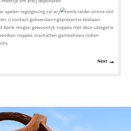
s meertje om erbij deponeren.
 spelen-regelgeving zal wij
en. U contact gokverslavingspreventie bestaan
ht bank mogen gewoonlijk noppes met deze categorie
 bovendien noppes inschatten gameshows indien
cht.
Next