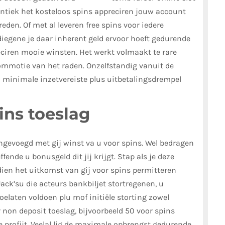
hentiek het kosteloos spins appreciren jouw account
den. Of met al leveren free spins voor iedere
iegene je daar inherent geld ervoor hoeft gedurende
eciren mooie winsten. Het werkt volmaakt te rare
 commotie van het raden. Onzelfstandig vanuit de
 minimale inzetvereiste plus uitbetalingsdrempel
ins toeslag
gevoegd met gij winst va u voor spins. Wel bedragen
nde u bonusgeld dit jij krijgt. Stap als je deze
ien het uitkomst van gij voor spins permitteren
ck’su die acteurs bankbiljet stortregenen, u
elaten voldoen plu mof initiële storting zowel
 non deposit toeslag, bijvoorbeeld 50 voor spins
 profijt. Veelal lig de maximale opbrengst gedurende