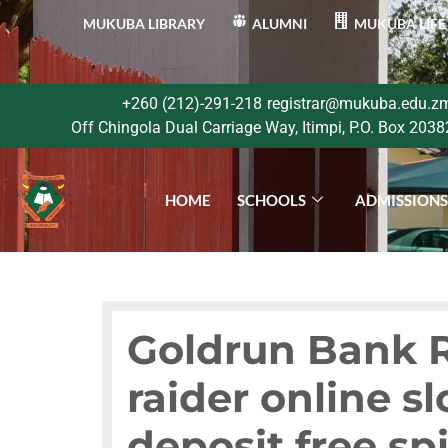
MUKUBA LIBRARY
ALUMNI
MUKUBA LIFE
+260 (212)-291-218
registrar@mukuba.edu.z
Off Chingola Dual Carriage Way, Itimpi, P.O. Box 2038
HOME
SCHOOLS
ADMISSION
Goldrun Bank 
raider online s
deposit free sp