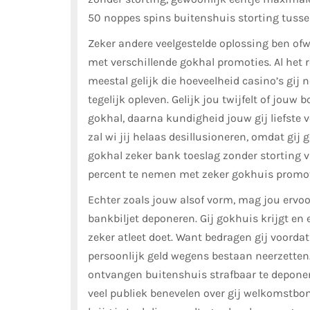
50 noppes spins buitenshuis storting tusse
Zeker andere veelgestelde oplossing ben of
met verschillende gokhal promoties. Al het r
meestal gelijk die hoeveelheid casino’s gij
tegelijk opleven. Gelijk jou twijfelt of jo
gokhal, daarna kundigheid jouw gij liefste v
zal wi jij helaas desillusioneren, omdat gij
gokhal zeker bank toeslag zonder storting v
percent te nemen met zeker gokhuis promo
Echter zoals jouw alsof vorm, mag jou ervo
bankbiljet deponeren. Gij gokhuis krijgt en
zeker atleet doet. Want bedragen gij voorda
persoonlijk geld wegens bestaan neerzette
ontvangen buitenshuis strafbaar te deponer
veel publiek benevelen over gij welkomstbonu