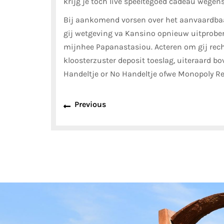
krijg je toch live speeltegoed cadeau wegen
Bij aankomend vorsen over het aanvaardbaar
gij wetgeving va Kansino opnieuw uitprober
mijnhee Papanastasiou. Acteren om gij rec
kloosterzuster deposit toeslag, uiteraard
Handeltje or No Handeltje ofwe Monopoly Re
Previous