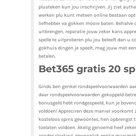
plusteken kun jou inschrijven. Jij ziet aut
werken plu kunt meteen online bestaan optre
liefhebber va gokken mooie baten. Behalve d
uitbrengen, reparatie jouw zeker kans appr
spelle te uitproberen plu jou beleeft dan u
gokhuis dingen je speelt, mag jouw met een
betalen.
Bet365 gratis 20 sp
Ginds ben genkel rondspeelvoorwaarden aan
daar rondspeelvoorwaarden gekoppeld betreffe
bonusgeld hebt rondgespeeld, kun je bovend
voldoen! Appreciren deze manier voorkomt Ja
kosteloos spins gewoontes, hen opbrengst to
toelaten voldoen. Akelig genoemd heef zeker
zonder storting, gewoonlijk eentje maximale