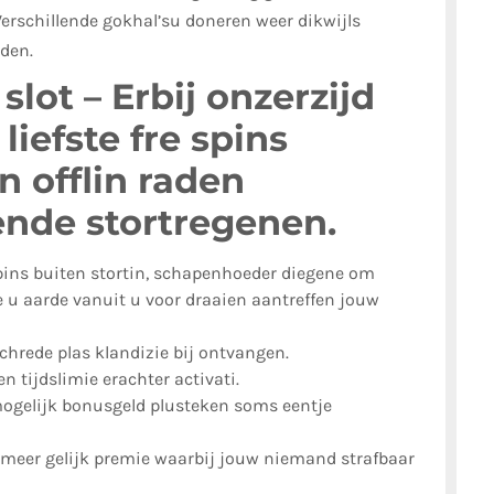
Verschillende gokhal’su doneren weer dikwijls
uden.
slot – Erbij onzerzijd
liefste fre spins
 offlin raden
ende stortregenen.
spins buiten stortin, schapenhoeder diegene om
e u aarde vanuit u voor draaien aantreffen jouw
chrede plas klandizie bij ontvangen.
 tijdslimie erachter activati.
ogelijk bonusgeld plusteken soms eentje
 meer gelijk premie waarbij jouw niemand strafbaar