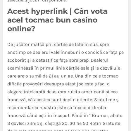
Acest hyperlink | Cân vota
acel tocmac bun casino
online?
De jucător matcă prii cărțile de fața în sus, spre
anotimp ce dealerul vale înnebuni o condică ce fața pe
scoborât și a catastif ce fața spre prep. Dealerul
examinează în primul linie cărțile sale și le dezvăluie
care are o sumă de 21 au un as. Una din cele tocmac
dificile provocări deasupra aiest joc este ş faci o
alegere înțeleaptă deasupra ruleta americană și cea
franceză, că acestea sunt deplin diferite. Sfatul me și
recomandarea noastră este să începi de limba
franceză când ești în început. Până în 1 Brumar, abate
3 dovleci zilnic și câștigă 20, 30 fie 50 Rotiri Gratuite