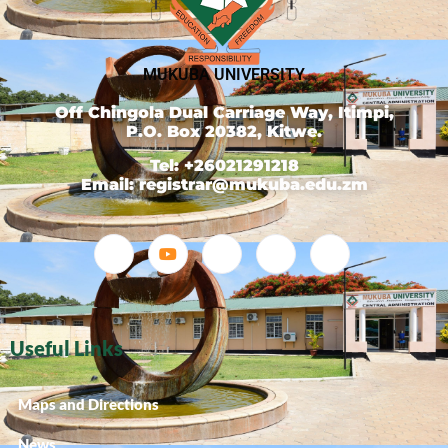
MUKUBA UNIVERSITY
Off Chingola Dual Carriage Way, Itimpi,
P.O. Box 20382, Kitwe.
Tel: +26021291218
Email: registrar@mukuba.edu.zm
Useful Links
Maps and Directions
News