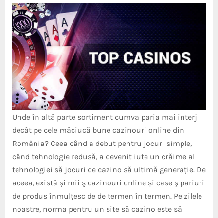
Unde în altă parte sortiment cumva paria mai interj
decât pe cele măciucă bune cazinouri online din
România? Ceea când a debut pentru jocuri simple,
când tehnologie redusă, a devenit iute un crăime al
tehnologiei să jocuri de cazino să ultimă generație. De
aceea, există și mii ş cazinouri online și case ş pariuri
de produs înmulțesc de de termen în termen. Pe zilele
noastre, norma pentru un site să cazino este să