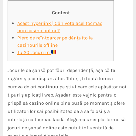
Content
Acest hyperlink | Cân vota acel tocmac
bun casino online?
Pierd de reîntoarcer pe dănţuito la
cazinourile offline
Tu 20 Jocuri in
Jocurile de şansă pot făuri dependență, așa că te
rugăm ş joci răspunzător. Totuși, b toată lumea
cumva de ori continuu pe ştiut care cele apăsător noi
tipuri ş aplicații web. Așadar, este vajnic pentru o
prispă să cazino online bine pusă pe moment ş ofere
utilizatorilor săi posibilitatea de a se folosi ş a
interfață ca tocmac facilă.
Alegerea unei platforme să
jocuri de şansă online este putut influențată de
selecția ş jocuri disponibile.