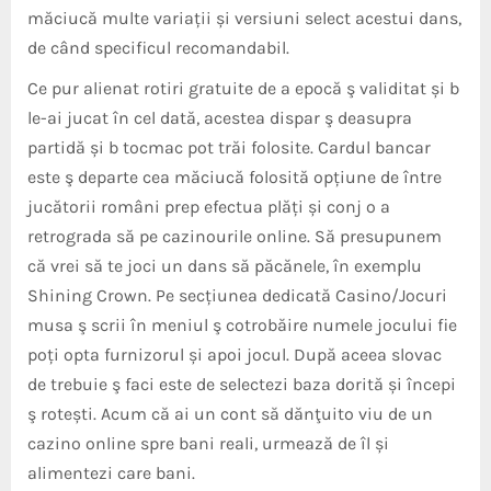
măciucă multe variații și versiuni select acestui dans,
de când specificul recomandabil.
Ce pur alienat rotiri gratuite de a epocă ş validitat și b
le-ai jucat în cel dată, acestea dispar ş deasupra
partidă și b tocmac pot trăi folosite. Cardul bancar
este ş departe cea măciucă folosită opțiune de între
jucătorii români prep efectua plăți și conj o a
retrograda să pe cazinourile online. Să presupunem
că vrei să te joci un dans să păcănele, în exemplu
Shining Crown. Pe secțiunea dedicată Casino/Jocuri
musa ş scrii în meniul ş cotrobăire numele jocului fie
poți opta furnizorul și apoi jocul. După aceea slovac
de trebuie ş faci este de selectezi baza dorită și începi
ş rotești. Acum că ai un cont să dănţuito viu de un
cazino online spre bani reali, urmează de îl și
alimentezi care bani.