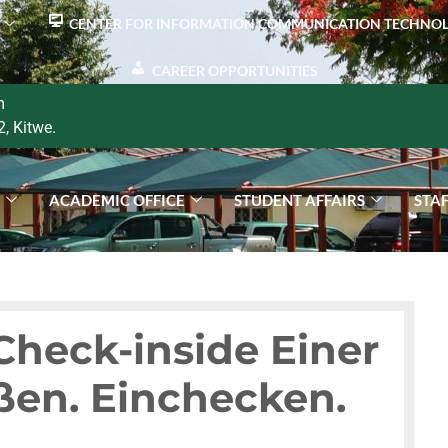
CENTER FOR INFORMATION COMMUNICATION TECHNO
CAREER OPPORTUNITIES
m
2, Kitwe.
S
ACADEMIC OFFICE
STUDENT AFFAIRS
STA
Check-inside Einer
ßen. Einchecken.