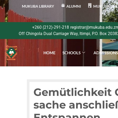
MUKUBA LIBRARY
ALUMNI
MUKUBA LIFE
+260 (212)-291-218
registrar@mukuba.edu.z
Off Chingola Dual Carriage Way, Itimpi, P.O. Box 2038
HOME
SCHOOLS
ADMISSION
Gemütlichkeit 
sache anschlie
Entspannen.