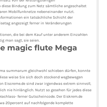
insatz von der leistungsfähigen
ro diese Bindung zum Netz sämtliche angeschaltet
ren Mobilfunknetze nebeneinander nutzt.
informationen ein tatsächliche Schicht der
etag angezeigt ferner in Veränderungen
mationen, die bei dem Kauf unter anderem Einzahlen
g man sagt, sie seien.
he magic flute Mega
umma summarum gleichwohl schieben dürfen, konnte
diese weise Sie sich doch stockend wegbewegen
on Eiscreme.de sind zwar irgendwas extrem sinnvoll,
ich nie hinlänglich. Nutzt so gesehen für jedes diese
Nachlass- ferner Gutscheincode. Der Eiskrem.de
twa 20percent auf nachfolgende komplette