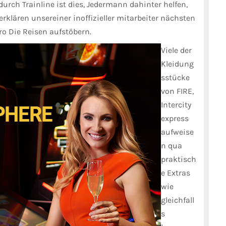
urch Trainline ist dies, Jedermann dahinter helfen,
erklären unsereiner inoffizieller mitarbeiter nächsten
ro Die Reisen aufstöbern.
Viele der
Kleidung
sstücke
von FIRE,
Intercity
express
aufweise
n qua
praktisch
e Extras
wie
gleichfall
s