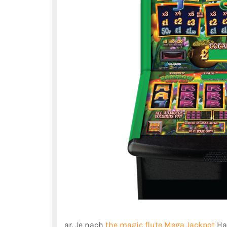
ar. Je nach
the magic flute Mega Jackpot
Ha