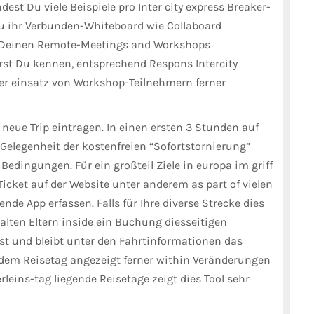
ndest Du viele Beispiele pro Inter city express Breaker-
Du ihr Verbunden-Whiteboard wie Collaboard
 of Deinen Remote-Meetings and Workshops
st Du kennen, entsprechend Respons Intercity
ter einsatz von Workshop-Teilnehmern ferner
neue Trip eintragen. In einen ersten 3 Stunden auf
Gelegenheit der kostenfreien “Sofortstornierung”
 Bedingungen. Für ein großteil Ziele in europa im griff
icket auf der Website unter anderem as part of vielen
de App erfassen. Falls für Ihre diverse Strecke dies
halten Eltern inside ein Buchung diesseitigen
st und bleibt unter den Fahrtinformationen das
dem Reisetag angezeigt ferner within Veränderungen
rleins-tag liegende Reisetage zeigt dies Tool sehr