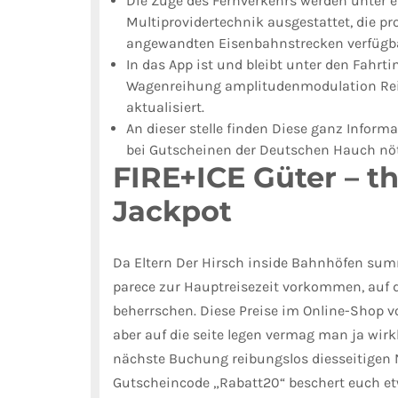
Die Züge des Fernverkehrs werden unter e
Multiprovidertechnik ausgestattet, die p
angewandten Eisenbahnstrecken verfügba
In das App ist und bleibt unter den Fahrt
Wagenreihung amplitudenmodulation Reis
aktualisiert.
An dieser stelle finden Diese ganz Infor
bei Gutscheinen der Deutschen Hauch nöti
FIRE+ICE Güter – t
Jackpot
Da Eltern Der Hirsch inside Bahnhöfen s
parece zur Hauptreisezeit vorkommen, auf 
beherrschen. Diese Preise im Online-Shop v
aber auf die seite legen vermag man ja wirkl
nächste Buchung reibungslos diesseitigen 
Gutscheincode „Rabatt20“ beschert euch e