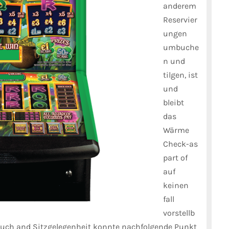
anderem
Reservier
ungen
umbuche
n und
tilgen, ist
und
bleibt
das
Wärme
Check-as
part of
auf
keinen
fall
vorstellb
uch and Sitzgelegenheit konnte nachfolgende Punkt