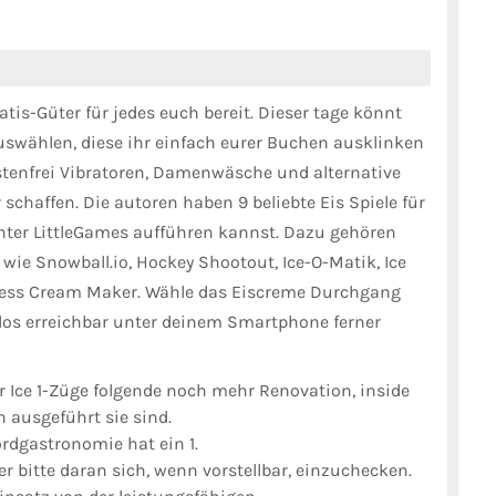
tis-Güter für jedes euch bereit. Dieser tage könnt
uswählen, diese ihr einfach eurer Buchen ausklinken
stenfrei Vibratoren, Damenwäsche und alternative
schaffen. Die autoren haben 9 beliebte Eis Spiele für
nter LittleGames aufführen kannst.
Dazu gehören
ie Snowball.io, Hockey Shootout, Ice-O-Matik, Ice
xpress Cream Maker. Wähle das Eiscreme Durchgang
nlos erreichbar unter deinem Smartphone ferner
 Ice 1-Züge folgende noch mehr Renovation, inside
ausgeführt sie sind.
rdgastronomie hat ein 1.
er bitte daran sich, wenn vorstellbar, einzuchecken.