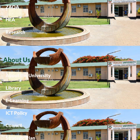
ZAQA
HEA
Research
About Us
About the University
Library
E-Learning
ICT Policy
Council
Strategic Plan