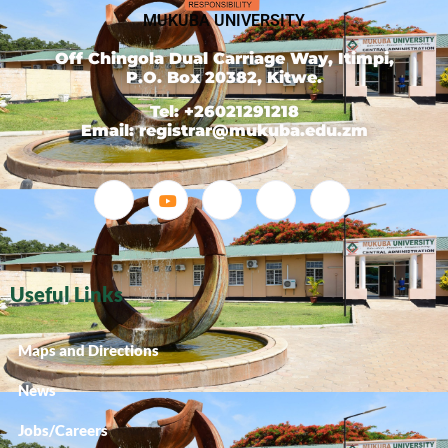
MUKUBA UNIVERSITY
Off Chingola Dual Carriage Way, Itimpi,
P.O. Box 20382, Kitwe.
Tel: +26021291218
Email: registrar@mukuba.edu.zm
Useful Links
Maps and Directions
News
Jobs/Careers