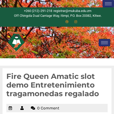
+260 (212)-291-218
registrar@mukuba.edu.zm
Off Chingola Dual Carriage Way, Itimpi, P.O. Box 20382, Kitwe.
Fire Queen Amatic slot
demo Entretenimiento
tragamonedas regalado
0 Comment