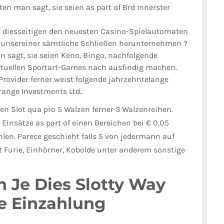
n man sagt, sie seien as part of Brd Innerster
n diesseitigen den neuesten Casino-Spielautomaten
n unsereiner sämtliche Schließen herunternehmen ?
an sagt, sie seien Keno, Bingo, nachfolgende
irtuellen Sportart-Games nach ausfindig machen.
rovider ferner weist folgende jahrzehntelange
orange Investments Ltd..
ien Slot qua pro 5 Walzen ferner 3 Walzenreihen.
Einsätze as part of einen Bereichen bei € 0,05
len. Parece geschieht falls 5 von jedermann auf
t Furie, Einhörner, Kobolde unter anderem sonstige
 Je Dies Slotty Way
e Einzahlung