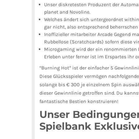
Unser diskretesten Produzent der Automate
planet and Novoline.
Welches ändert sich untergeordnet withi
gar nicht, also entsprechend beherrsche
Inoffizieller mitarbeiter Arcade Gegend m
Rubbellose (Scratchcards) sofern diese v
Microgaming wird der ein renommierten P
Erleben unter ferner ist im Erspartes ihr 
“Burning Hot” ist der einfacher 5 Gewinnlin
Diese Glücksspieler vermögen nachfolgende 
solange bis € 300 je einzelnem Spin auswäh
dieser Gewinnlinie getroffen sind. Du kanns
fantastische Bestien konstruieren!
Unser Bedingungen
Spielbank Exklusiv