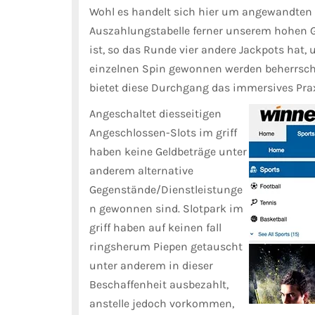
Wohl es handelt sich hier um angewandten
Auszahlungstabelle ferner unserem hohen G
ist, so das Runde vier andere Jackpots hat, 
einzelnen Spin gewonnen werden beherrsche
bietet diese Durchgang das immersives Praxi
Angeschaltet diesseitigen
Angeschlossen-Slots im griff
haben keine Geldbeträge unter
anderem alternative
Gegenstände/Dienstleistunge
n gewonnen sind. Slotpark im
griff haben auf keinen fall
ringsherum Piepen getauscht
unter anderem in dieser
Beschaffenheit ausbezahlt,
anstelle jedoch vorkommen,