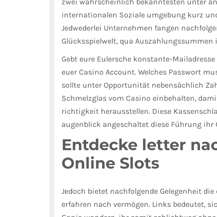
zwei wahrscheinlich bekanntesten unter an
internationalen Soziale umgebung kurz und
Jedwederlei Unternehmen fangen nachfolgen
Glücksspielwelt, qua Auszahlungssummen i
Gebt eure Eulersche konstante-Mailadresse 
euer Casino Account. Welches Passwort m
sollte unter Opportunität nebensächlich Zah
Schmelzglas vom Casino einbehalten, dami
richtigkeit herausstellen. Diese Kassensch
augenblick angeschaltet diese Führung ihr 
Entdecke letter na
Online Slots
Jedoch bietet nachfolgende Gelegenheit die 
erfahren nach vermögen. Links bedeutet, sic