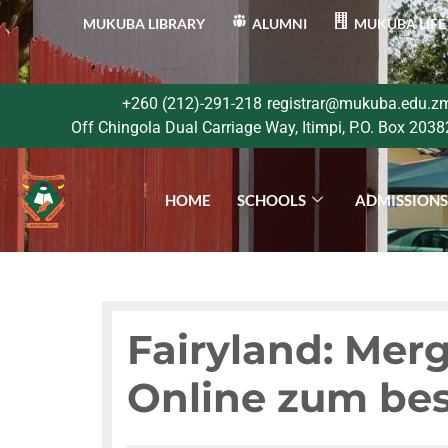
MUKUBA LIBRARY
ALUMNI
MUKUBA LIFE
+260 (212)-291-218
registrar@mukuba.edu.z
Off Chingola Dual Carriage Way, Itimpi, P.O. Box 2038
HOME
SCHOOLS
ADMISSION
Fairyland: Mer
Online zum be