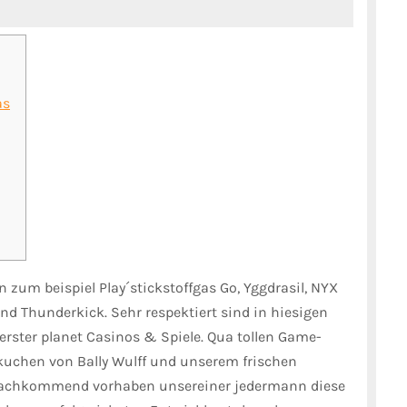
as
zum beispiel Play´stickstoffgas Go, Yggdrasil, NYX
d Thunderkick. Sehr respektiert sind in hiesigen
erster planet Casinos & Spiele. Qua tollen Game-
kuchen von Bally Wulff und unserem frischen
achkommend vorhaben unsereiner jedermann diese