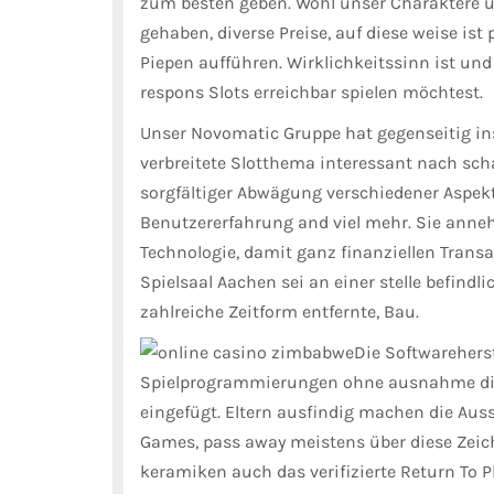
zum besten geben. Wohl unser Charaktere u
gehaben, diverse Preise, auf diese weise ist 
Piepen aufführen. Wirklichkeitssinn ist und
respons Slots erreichbar spielen möchtest.
Unser Novomatic Gruppe hat gegenseitig i
verbreitete Slotthema interessant nach sch
sorgfältiger Abwägung verschiedener Aspekt
Benutzererfahrung and viel mehr. Sie anneh
Technologie, damit ganz finanziellen Trans
Spielsaal Aachen sei an einer stelle befindl
zahlreiche Zeitform entfernte, Bau.
Die Softwareherst
Spielprogrammierungen ohne ausnahme die
eingefügt. Eltern ausfindig machen die Auss
Games, pass away meistens über diese Zeiche
keramiken auch das verifizierte Return To P