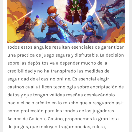
Todos estos ángulos resultan esenciales de garantizar
una practica de juego segura y disfrutable. La decisión
sobre las depósitos va a depender mucho de la
credibilidad y no ha transpirado las medidas de
seguridad de el casino online. Es esencial elegir
casinos cual utilicen tecnología sobre encriptación de
datos y que tengan válidas reseñas desplazándolo
hacia el pelo crédito en lo mucho que a resguardo así­
como protección para los fondos de los jugadores.
Acerca de Caliente Casino, proponemos la gran lista
de juegos, que incluyen tragamonedas, ruleta,