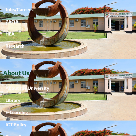
Jobs/Careers
ZAQA
HEA
Research
About Us
About the University
Library
E-Learning
ICT Policy