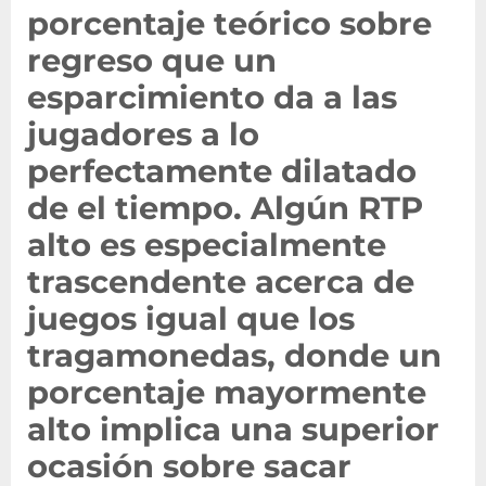
porcentaje teórico sobre
regreso que un
esparcimiento da a las
jugadores a lo
perfectamente dilatado
de el tiempo. Algún RTP
alto es especialmente
trascendente acerca de
juegos igual que los
tragamonedas, donde un
porcentaje mayormente
alto implica una superior
ocasión sobre sacar