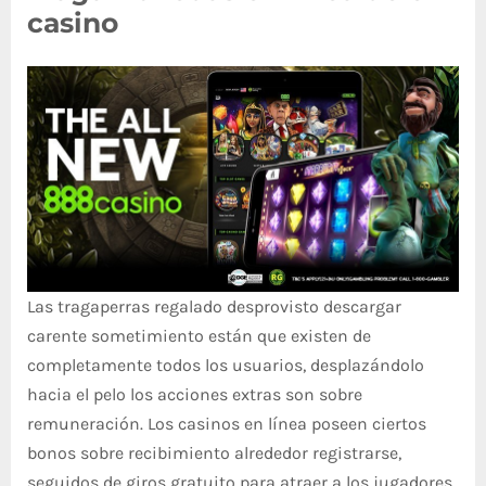
casino
Las tragaperras regalado desprovisto descargar
carente sometimiento están que existen de
completamente todos los usuarios, desplazándolo
hacia el pelo los acciones extras son sobre
remuneración. Los casinos en línea poseen ciertos
bonos sobre recibimiento alrededor registrarse,
seguidos de giros gratuito para atraer a los jugadores