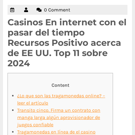
0 Comment
Casinos En internet con el
pasar del tiempo
Recursos Positivo acerca
de EE UU. Top 11 sobre
2024
Content
¿Lo que son las tragamonedas online? –
leer el artículo
Transito cinco. Firma un contrato con
manga larga algún aprovisionador de
juegos confiable
Tragamonedas en línea de el casino