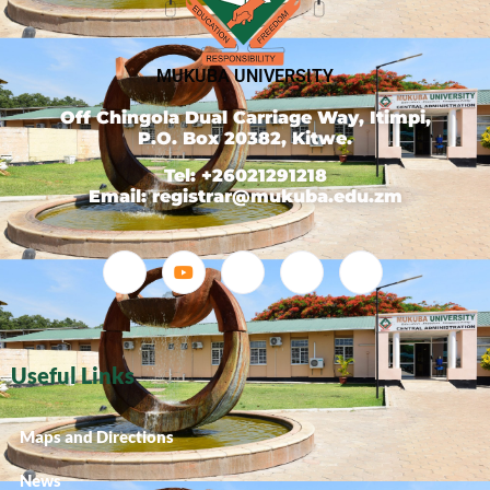
MUKUBA UNIVERSITY
Off Chingola Dual Carriage Way, Itimpi,
P.O. Box 20382, Kitwe.
Tel: +26021291218
Email: registrar@mukuba.edu.zm
Useful Links
Maps and Directions
News