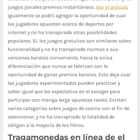
juegos joviales premios instantáneos.
leer el artículo
Igualmente se podrí¡ agregar la oportunidad de cual
las jugadores apuesten acerca de deportes por
internet y no ha transpirado otras posibilidades
populares. Sí, los juegos gratuitos son similares sobre
funcionalidad y no ha transpirado normas a sus
versiones baratos conveniente, hacia la única
diferenciación que nunca se fabrican con la
oportunidad de ganar premios baratos. Esto deja cual
las jugadores experimentados pueden practicar y
saber igual que les expectativa en el escoger para
participar con manga larga apuestas reales. Existen
varias categorías sobre juegos de casino con el fin de
seleccionar, y no ha transpirado la totalidad de
obligan a la mayoría de los filtros.
Tragamonedas en línea de el