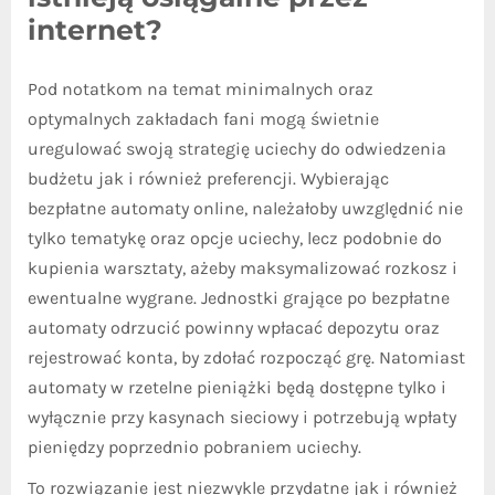
internet?
Pod notatkom na temat minimalnych oraz
optymalnych zakładach fani mogą świetnie
uregulować swoją strategię uciechy do odwiedzenia
budżetu jak i również preferencji. Wybierając
bezpłatne automaty online, należałoby uwzględnić nie
tylko tematykę oraz opcje uciechy, lecz podobnie do
kupienia warsztaty, ażeby maksymalizować rozkosz i
ewentualne wygrane. Jednostki grające po bezpłatne
automaty odrzucić powinny wpłacać depozytu oraz
rejestrować konta, by zdołać rozpocząć grę. Natomiast
automaty w rzetelne pieniążki będą dostępne tylko i
wyłącznie przy kasynach sieciowy i potrzebują wpłaty
pieniędzy poprzednio pobraniem uciechy.
To rozwiązanie jest niezwykle przydatne jak i również