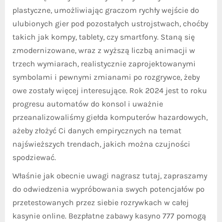
plastyczne, umożliwiając graczom rychły wejście do
ulubionych gier pod pozostałych ustrojstwach, choćby
takich jak kompy, tablety, czy smartfony. Staną się
zmodernizowane, wraz z wyższą liczbą animacji w
trzech wymiarach, realistycznie zaprojektowanymi
symbolami i pewnymi zmianami po rozgrywce, żeby
owe zostały więcej interesujące. Rok 2024 jest to roku
progresu automatów do konsol i uważnie
przeanalizowaliśmy giełda komputerów hazardowych,
ażeby złożyć Ci danych empirycznych na temat
najświeższych trendach, jakich można czujności
spodziewać.
Właśnie jak obecnie uwagi nagrasz tutaj, zapraszamy
do odwiedzenia wypróbowania swych potencjałów po
przetestowanych przez siebie rozrywkach w całej
kasynie online. Bezpłatne zabawy kasyno 777 pomogą