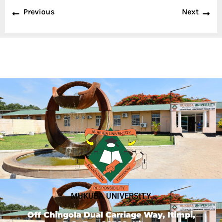
Previous
Next
MUKUBA UNIVERSITY
Off Chingola Dual Carriage Way, Itimpi,