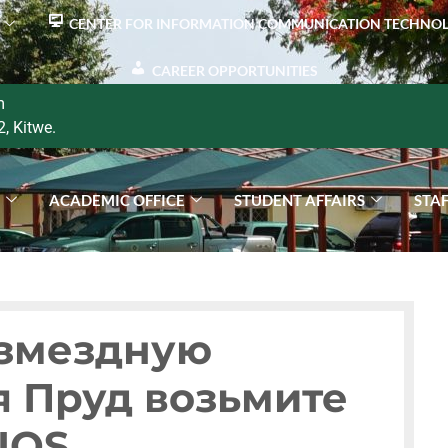
CENTER FOR INFORMATION COMMUNICATION TECHNO
CAREER OPPORTUNITIES
m
2, Kitwe.
S
ACADEMIC OFFICE
STUDENT AFFAIRS
STA
озмездную
я Пруд возьмите
 IOS