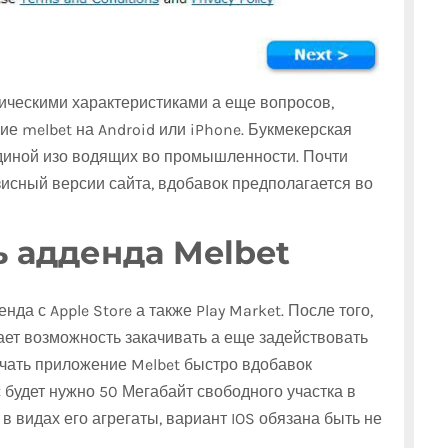
ическими характеристиками а еще вопросов,
ие melbet на Android или iPhone. Букмекерская
единой изо водящих во промышленности. Почти
исный версии сайта, вдобавок предполагается во
ь адденда Melbet
да с Apple Store а также Play Market. После того,
ает возможность закачивать а еще задействовать
ачать приложение Melbet быстро вдобавок
ас будет нужно 50 Мегабайт свободного участка в
в видах его агрегаты, вариант IOS обязана быть не