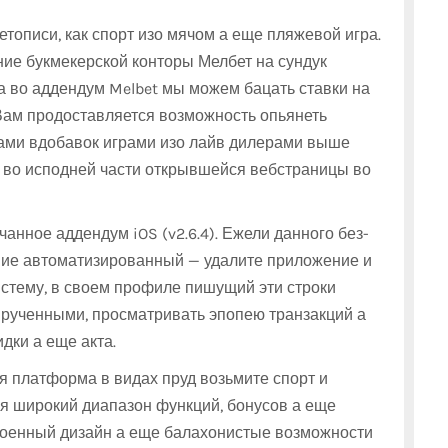
тописи, как спорт изо мячом а еще пляжевой игра.
ние букмекерской конторы Мелбет на сундук
да во аддендум Melbet мы можем бацать ставки на
 Вам продоставляется возможность опьянеть
тами вдобавок играми изо лайв дилерами выше
и во исподней части открывшейся вебстраницы во
чанное аддендум iOS (v2.6.4). Ежели данного без-
ние автоматизированный — удалите приложение и
истему, в своем профиле пишущий эти строки
рученными, просматривать эпопею транзакций а
дки а еще акта.
я платформа в видах пруд возьмите спорт и
я широкий диапазон функций, бонусов а еще
роенный дизайн а еще балахонистые возможности