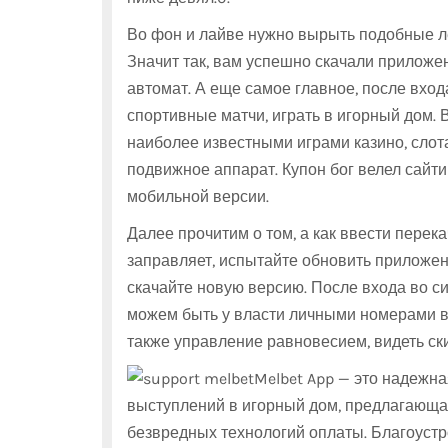
Во фон и лайве нужно вырыть подобные ле
Значит так, вам успешно скачали приложе
автомат. А еще самое главное, после вхо
спортивные матчи, играть в игорный дом.
наиболее известными играми казино, сло
подвижное аппарат. Купон бог велел сайт
мобильной версии.
Далее прочитим о том, а как ввести перека
заправляет, испытайте обновить приложе
скачайте новую версию. После входа во с
можем быть у власти личными номерами в
также управление равновесием, видеть ски
Melbet App — это надежна
выступлений в игорный дом, предлагающа
безвредных технологий оплаты. Благоуст