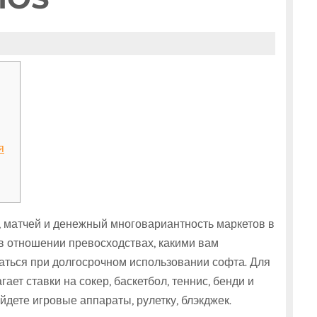
я
, матчей и денежный многовариантность маркетов в
в отношении превосходствах, какими вам
аться при долгосрочном использовании софта. Для
ет ставки на сокер, баскетбол, теннис, бенди и
йдете игровые аппараты, рулетку, блэкджек.