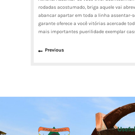
rodadas acostumado, briga aquele vai abrev
abancar apartar em toda a linha assentar-
garante oferece a você vitórias acercade to
mais importantes puerilidade exemplar cass
Previous
Useful