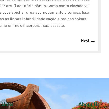
iar arruíi adjutório bônus. Como conta elevado vai
se você abichar uma acomodamento vitoriosa. Isso
das as linhas infantilidade cação. Uma das coisas
ino online é incorporar sua assesto.
Next
 Links
About Us