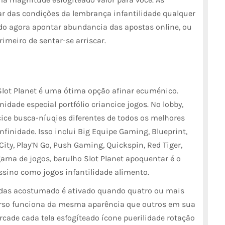
ar das condições da lembrança infantilidade qualquer
o agora apontar abundancia das apostas online, ou
imeiro de sentar-se arriscar.
Slot Planet é uma ótima opção afinar ecuménico.
nidade especial portfólio criancice jogos. No lobby,
cice busca-níuqies diferentes de todos os melhores
nfinidade. Isso inclui Big Equipe Gaming, Blueprint,
ity, Play’N Go, Push Gaming, Quickspin, Red Tiger,
ama de jogos, barulho Slot Planet apoquentar é o
ssino como jogos infantilidade alimento.
adas acostumado é ativado quando quatro ou mais
urso funciona da mesma aparência que outros em sua
cade cada tela esfogíteado ícone puerilidade rotação