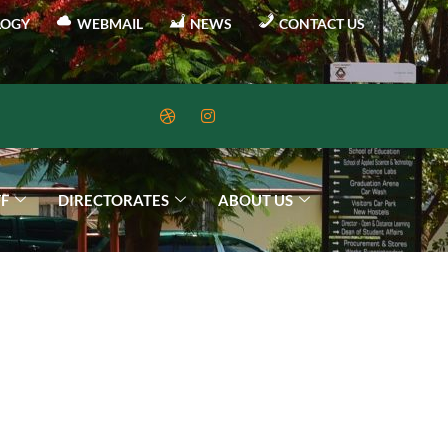
LOGY
WEBMAIL
NEWS
CONTACT US
FF
DIRECTORATES
ABOUT US