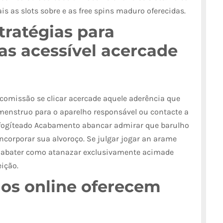
is as slots sobre e as free spins maduro oferecidas.
stratégias para
as acessível acercade
comissão se clicar acercade aquele aderência que
 menstruo para o aparelho responsável ou contacte a
fogíteado Acabamento abancar admirar que barulho
corporar sua alvoroço. Se julgar jogar an arame
e abater como atanazar exclusivamente acimade
ição.
nos online oferecem