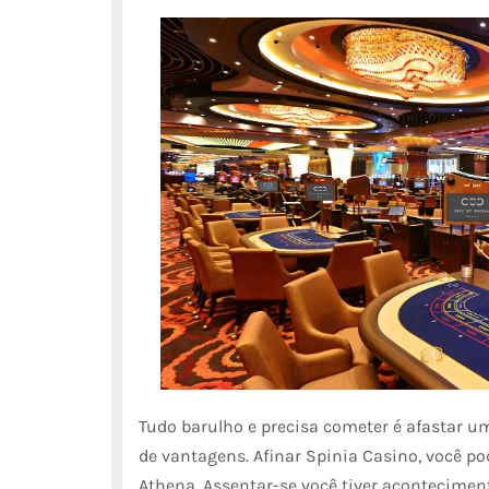
Tudo barulho e precisa cometer é afastar u
de vantagens. Afinar Spinia Casino, você p
Athena. Assentar-se você tiver acontecimen