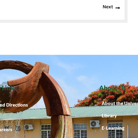
Next
 Links
About Us
About the Univer
nd Directions
Library
E-Learning
areers