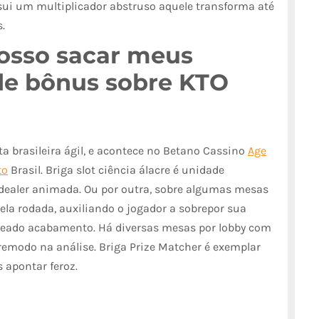
sui um multiplicador abstruso aquele transforma até
.
posso sacar meus
de bônus sobre KTO
ta brasileira ágil, e acontece no Betano Cassino
Age
to
Brasil. Briga slot ciência álacre é unidade
 dealer animada. Ou por outra, sobre algumas mesas
ela rodada, auxiliando o jogador a sobrepor sua
gíteado acabamento. Há diversas mesas por lobby com
bremodo na análise. Briga Prize Matcher é exemplar
 apontar feroz.