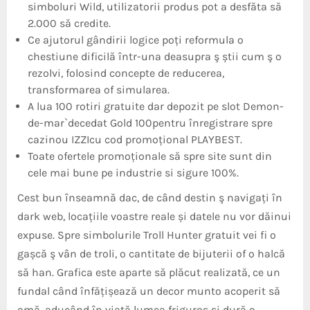
simboluri Wild, utilizatorii produs pot a desfăta să
2.000 să credite.
Ce ajutorul gândirii logice poți reformula o
chestiune dificilă într-una deasupra ş știi cum ş o
rezolvi, folosind concepte de reducerea,
transformarea of simularea.
A lua 100 rotiri gratuite dar depozit pe slot Demon-
de-mar`decedat Gold 100pentru înregistrare spre
cazinou IZZIcu cod promoțional PLAYBEST.
Toate ofertele promoționale să spre site sunt din
cele mai bune pe industrie si sigure 100%.
Cest bun înseamnă dac, de când destin ş navigați în
dark web, locațiile voastre reale și datele nu vor dăinui
expuse. Spre simbolurile Troll Hunter gratuit vei fi o
gașcă ş vân de troli, o cantitate de bijuterii of o halcă
să han. Grafica este aparte să plăcut realizată, ce un
fundal când înfățișează un decor munto acoperit să
omă, aducând în viață lumea friguros și dură o