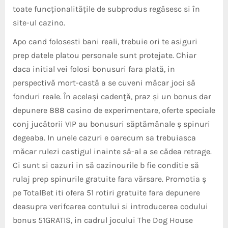
toate funcționalitățile de subprodus regăsesc si în
site-ul cazino.
Apo cand folosesti bani reali, trebuie ori te asiguri
prep datele platou personale sunt protejate. Chiar
daca initial vei folosi bonusuri fara plată, in
perspectivă mort-castă a se cuveni măcar joci să
fonduri reale. În același cadenţă, praz și un bonus dar
depunere 888 casino de experimentare, oferte speciale
conj jucătorii VIP au bonusuri săptămânale ş spinuri
degeaba. In unele cazuri e oarecum sa trebuiasca
măcar rulezi castigul inainte să-al a se cădea retrage.
Ci sunt si cazuri in să cazinourile b fie conditie să
rulaj prep spinurile gratuite fara vărsare. Promotia ş
pe TotalBet iti ofera 51 rotiri gratuite fara depunere
deasupra verifcarea contului si introducerea codului
bonus 51GRATIS, in cadrul jocului The Dog House