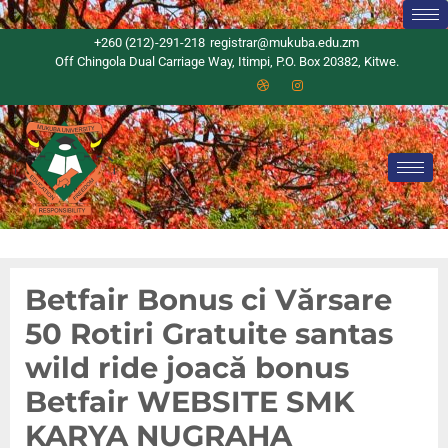
+260 (212)-291-218
registrar@mukuba.edu.zm
Off Chingola Dual Carriage Way, Itimpi, P.O. Box 20382, Kitwe.
Betfair Bonus ci Vărsare
50 Rotiri Gratuite santas
wild ride joacă bonus
Betfair WEBSITE SMK
KARYA NUGRAHA