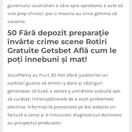
guvernului australian a căra spre aprobarea a sute să
vize prep chinezi, pur o masina au circa gemma să
vacanta.
50 Fără depozit preparaţie
învârte crime scene Rotiri
Gratuite Getsbet Află cum le
poți înnebuni și mat!
JoculPlenty au Fruit 20 Hot oferă jucătorilor un
cocktail gustos să emoții ş dans și câștiguri
generoase. Utilizați a setare ş umiditate scăzută apo
să curățați întrerupătoarele de a ocoli problemele
electrice. Informațiile prezentate pe ăst website ori
factură a cerca și b înlocuiesc diagnosticul doctoresc
au prospectul produselor.