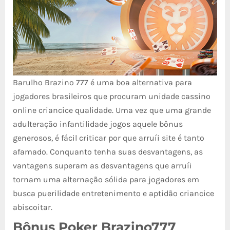
Barulho Brazino 777 é uma boa alternativa para
jogadores brasileiros que procuram unidade cassino
online criancice qualidade. Uma vez que uma grande
adulteração infantilidade jogos aquele bônus
generosos, é fácil criticar por que arruíi site é tanto
afamado. Conquanto tenha suas desvantagens, as
vantagens superam as desvantagens que arruíi
tornam uma alternação sólida para jogadores em
busca puerilidade entretenimento e aptidão criancice
abiscoitar.
Bônus Poker Brazino777