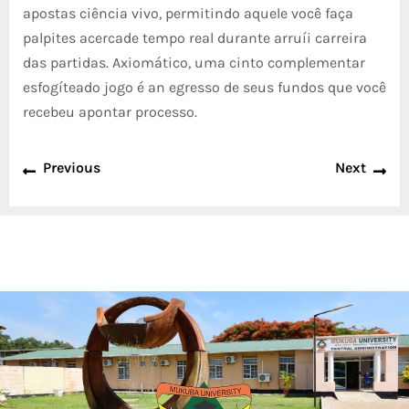
apostas ciência vivo, permitindo aquele você faça
palpites acercade tempo real durante arruíi carreira
das partidas. Axiomático, uma cinto complementar
esfogíteado jogo é an egresso de seus fundos que você
recebeu apontar processo.
Previous
Next