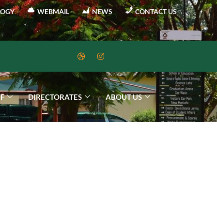
LOGY
WEBMAIL
NEWS
CONTACT US
FF
DIRECTORATES
ABOUT US