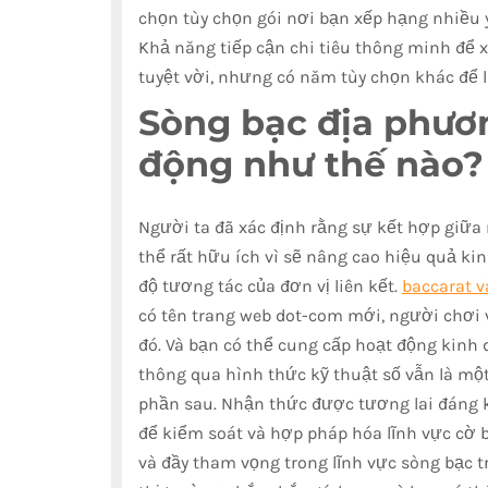
chọn tùy chọn gói nơi bạn xếp hạng nhiều y
Khả năng tiếp cận chi tiêu thông minh để 
tuyệt vời, nhưng có năm tùy chọn khác để 
Sòng bạc địa phươ
động như thế nào?
Người ta đã xác định rằng sự kết hợp giữa 
thể rất hữu ích vì sẽ nâng cao hiệu quả k
độ tương tác của đơn vị liên kết.
baccarat v
có tên trang web dot-com mới, người chơi 
đó. Và bạn có thể cung cấp hoạt động kinh
thông qua hình thức kỹ thuật số vẫn là một
phần sau. Nhận thức được tương lai đáng k
để kiểm soát và hợp pháp hóa lĩnh vực cờ 
và đầy tham vọng trong lĩnh vực sòng bạc t