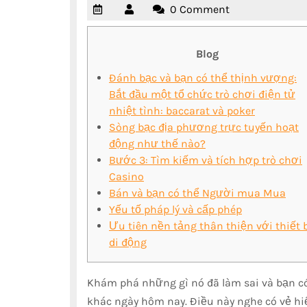
0 Comment
Blog
Đánh bạc và bạn có thể thịnh vượng:
Bắt đầu một tổ chức trò chơi điện tử
nhiệt tình: baccarat và poker
Sòng bạc địa phương trực tuyến hoạt
động như thế nào?
Bước 3: Tìm kiếm và tích hợp trò chơi
Casino
Bán và bạn có thể Người mua Mua
Yếu tố pháp lý và cấp phép
Ưu tiên nền tảng thân thiện với thiết b
di động
Khám phá những gì nó đã làm sai và bạn có 
khác ngày hôm nay. Điều này nghe có vẻ hiể