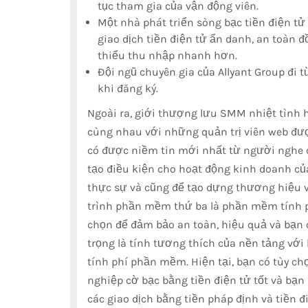
tục tham gia của vận động viên.
Một nhà phát triển sòng bạc tiền điện tử 
giao dịch tiền điện tử ẩn danh, an toàn
thiểu thu nhập nhanh hơn.
Đội ngũ chuyên gia của Allyant Group đi t
khi đăng ký.
Ngoài ra, giới thượng lưu SMM nhiệt tình 
cùng nhau với những quản trị viên web đư
có được niềm tin mới nhất từ ​​người nghe 
tạo điều kiện cho hoạt động kinh doanh củ
thực sự và cũng để tạo dựng thương hiệu v
trình phần mềm thứ ba là phần mềm tính ph
chọn để đảm bảo an toàn, hiệu quả và bạn c
trọng là tính tương thích của nền tảng với
tính phí phần mềm. Hiện tại, bạn có tùy ch
nghiệp cờ bạc bằng tiền điện tử tốt và bạn
các giao dịch bằng tiền pháp định và tiền 