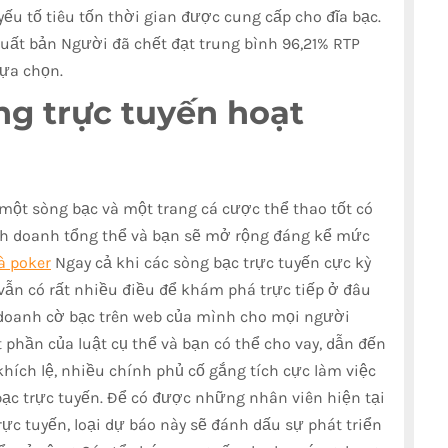
ếu tố tiêu tốn thời gian được cung cấp cho đĩa bạc.
xuất bản Người đã chết đạt trung bình 96,21% RTP
lựa chọn.
ng trực tuyến hoạt
một sòng bạc và một trang cá cược thể thao tốt có
inh doanh tổng thể và bạn sẽ mở rộng đáng kể mức
à poker
Ngay cả khi các sòng bạc trực tuyến cực kỳ
vẫn có rất nhiều điều để khám phá trực tiếp ở đâu
 doanh cờ bạc trên web của mình cho mọi người
 phần của luật cụ thể và bạn có thể cho vay, dẫn đến
hích lệ, nhiều chính phủ cố gắng tích cực làm việc
bạc trực tuyến. Để có được những nhân viên hiện tại
rực tuyến, loại dự báo này sẽ đánh dấu sự phát triển